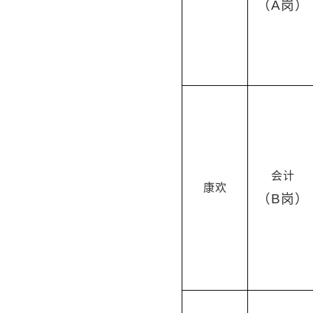
（A岗）
会计
康欢
（B岗）